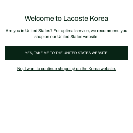
정
보
미리 만나는 FW26 + 최대 10% 포인트할인
SS26 시즌오프 세일
배
너
제
품
Welcome to Lacoste Korea
장
0
이
바
미
구
지
니
갤
가
Are you in United States? For optimal service, we recommend you
러
기
리
shop on our United States website.
YES, TAKE ME TO THE UNITED STATES WEBSITE.
No, I want to continue shopping on the Korea website.