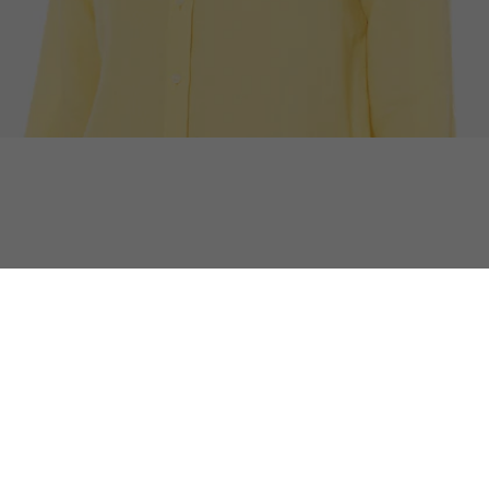
베이직 린넨 셔츠
무료반품