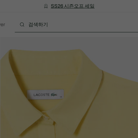
미리 만나는 FW26 + 최대 10% 포인트할인
SS26 시즌오프 세일
er
폴로
의류
신발
액세서리
레더굿