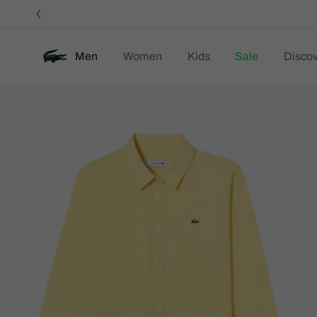
정
보
배
너
Men
Women
Kids
Sale
Discov
제
New
품
이
미
지
갤
러
리