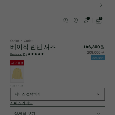
0
장
바
스포츠
구
니
가
Outlet
Outlet
기
베이직 린넨 셔츠
146,300 원
할
할
209,000 원
인
인
Reviews (11)
후
전
30% 할인
가
원
격:
래
재고 품절
146,300
가
변
원
격:
형
209,000
목
원
록
107 • 107
사이즈 선택하기
사이즈 가이드
상세히 보기