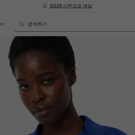
미리 만나는 FW26 + 최대 10% 포인트할인
SS26 시즌오프 세일
er
폴로
의류
신발
액세서리
레더굿