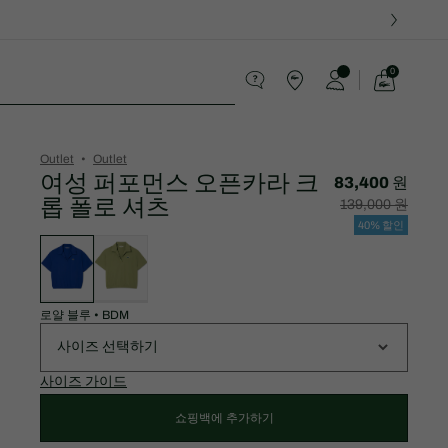
0
장
바
스포츠
구
니
가
Outlet
Outlet
기
여성 퍼포먼스 오픈카라 크
83,400 원
롭 폴로 셔츠
할
할
139,000 원
인
인
후
전
40% 할인
가
원
변
격:
래
형
83,400
가
목
원
격:
록
139,000
원
로얄 블루
•
BDM
사이즈 선택하기
사이즈 가이드
쇼핑백에 추가하기