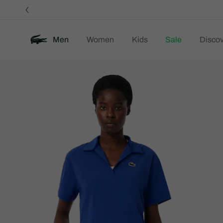
정
보
배
너
Men
Women
Kids
Sale
Discov
제
New
품
이
미
지
갤
러
리