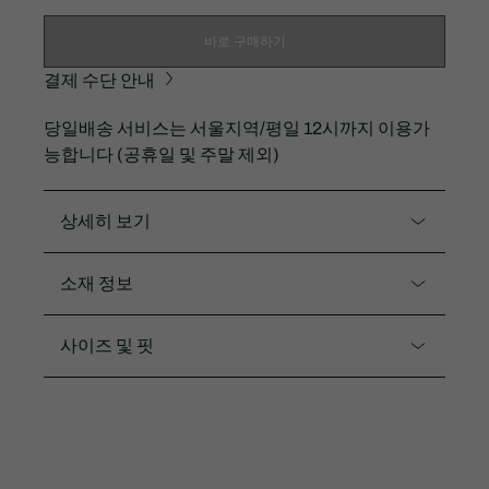
바로 구매하기
결제 수단 안내
당일배송 서비스는 서울지역/평일 12시까지 이용가
능합니다 (공휴일 및 주말 제외)
상세히 보기
제품코드. PF8883-55G
소재 정보
오픈 카라 레귤러핏 크롭 폴로입니다.
나일론86% 폴리우레탄14%
사이즈 및 핏
새롭게 선보이는 스트레치가 좋은 소재 사용
테니스 선수들의 테스트를 거쳐 우수한 활동성이 검
핏
증된 스타일
릴렉스 핏
울트라 드라이
3CM 실리콘 크록
수입 제품