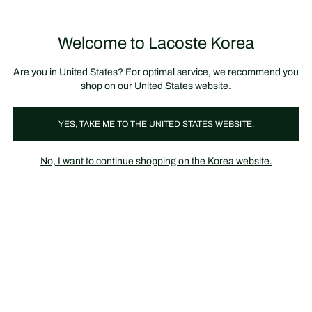
정
보
미리 만나는 FW26 + 최대 10% 포인트할인
SS26 시즌오프 세일
배
너
제
품
Welcome to Lacoste Korea
장
0
이
바
미
구
지
니
갤
가
Are you in United States? For optimal service, we recommend you
러
기
리
shop on our United States website.
YES, TAKE ME TO THE UNITED STATES WEBSITE.
No, I want to continue shopping on the Korea website.