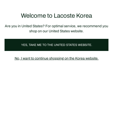
정
보
미리 만나는 FW26 + 최대 10% 포인트할인
SS26 시즌오프 세일
배
너
제
품
Welcome to Lacoste Korea
장
0
이
바
미
구
지
니
갤
가
Are you in United States? For optimal service, we recommend you
러
기
리
shop on our United States website.
YES, TAKE ME TO THE UNITED STATES WEBSITE.
No, I want to continue shopping on the Korea website.