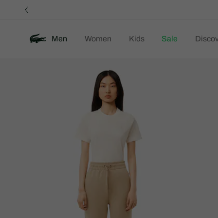
정
보
배
너
Men
Women
Kids
Sale
Discov
제
New
품
이
미
지
갤
러
리