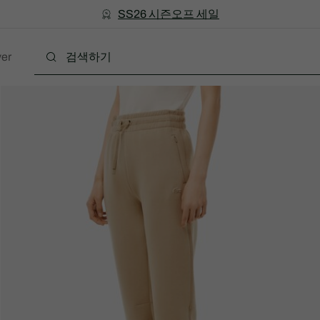
미리 만나는 FW26 + 최대 10% 포인트할인
SS26 시즌오프 세일
er
폴로
의류
신발
액세서리
레더굿