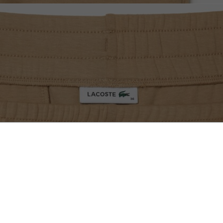
더블페이스 조거팬츠
무료반품