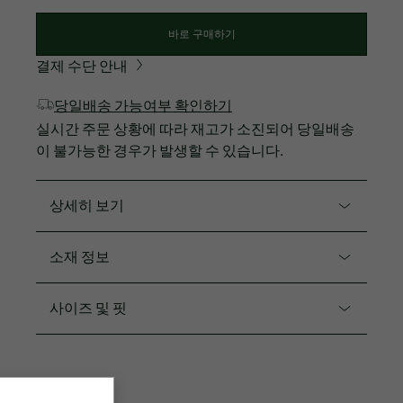
바로 구매하기
결제 수단 안내
당일배송 가능여부 확인하기
실시간 주문 상황에 따라 재고가 소진되어 당일배송
이 불가능한 경우가 발생할 수 있습니다.
상세히 보기
제품코드. XF0142-54N
소재 정보
부드러운 터치감의 더블페이스 소재를 사용한 조거팬츠
입니다.
면77% 폴리에스터18% 엘라스틴5%
사이즈 및 핏
스포츠에서 받은 영감을 패셔너블하게 풀어낸 세련된
핏
데일리스타일의 트랙수트
허리에 드로스트링으로 조절 가능
레귤러 핏
3 COLOR