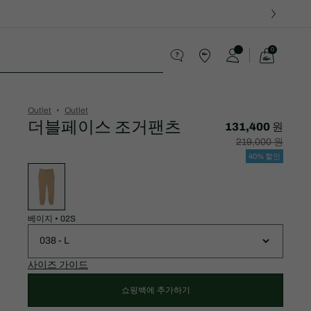
0
장
바
스포츠
구
니
가
Outlet
Outlet
기
더블페이스 조거팬츠
131,400 원
할
할
219,000 원
인
인
후
전
40% 할인
가
원
변
격:
래
형
131,400
가
목
원
격:
록
219,000
원
베이지
•
02S
038 - L
사이즈 가이드
쇼핑백에 추가하기