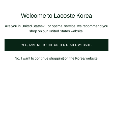
정
보
미리 만나는 FW26 + 최대 10% 포인트할인
SS26 시즌오프 세일
배
너
제
품
Welcome to Lacoste Korea
장
0
이
바
미
구
지
니
갤
가
Are you in United States? For optimal service, we recommend you
러
기
리
shop on our United States website.
YES, TAKE ME TO THE UNITED STATES WEBSITE.
No, I want to continue shopping on the Korea website.