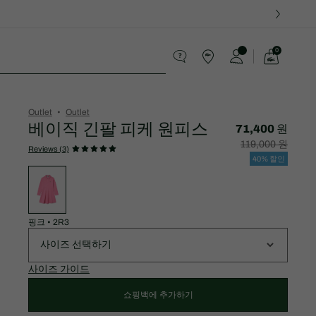
0
장
바
스포츠
구
니
가
Outlet
Outlet
기
베이직 긴팔 피케 원피스
71,400 원
할
할
119,000 원
인
인
Reviews (3)
후
전
40% 할인
가
원
변
격:
래
형
71,400
가
목
원
격:
록
119,000
원
핑크
•
2R3
사이즈 선택하기
사이즈 가이드
쇼핑백에 추가하기