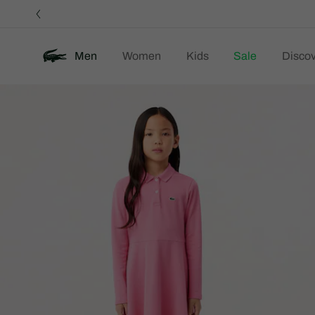
정
보
배
너
Men
Women
Kids
Sale
Discov
제
New
품
이
미
지
갤
러
리