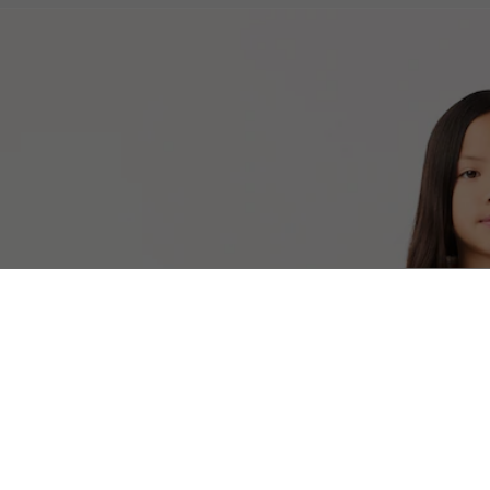
베이직 긴팔 피케 원피스
무료반품