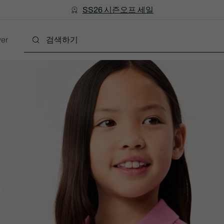
미리 만나는 FW26 + 최대 10% 포인트할인
SS26 시즌오프 세일
er
폴로
의류
신발
액세서리
레더굿