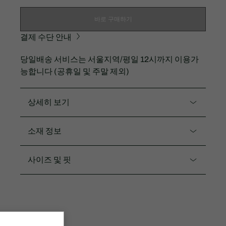
바로 구매하기
결제 수단 안내
당일배송 서비스는 서울지역/평일 12시까지 이용가
능합니다 (공휴일 및 주말 제외)
상세히 보기
제품코드. EJ9751-54N
소재 정보
라코스테의 아이코닉한 피케 드레스입니다.
면94% 엘라스틴6%
사이즈 및 핏
하단 플레어 디자인으로 걸리쉬한 무드
깔끔한 베이직한 디자인
핏
2 COLOR
레귤러 핏
2.2CM 그린 크록
수입제품
C - DRESS