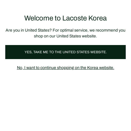
정
보
미리 만나는 FW26 + 최대 10% 포인트할인
SS26 시즌오프 세일
배
너
Welcome to Lacoste Korea
장
0
바
구
니
가
Are you in United States? For optimal service, we recommend you
기
shop on our United States website.
골프
YES, TAKE ME TO THE UNITED STATES WEBSITE.
No, I want to continue shopping on the Korea website.
라코스테 남성 골프웨어 컬렉션