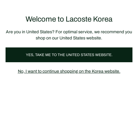
정
보
미리 만나는 FW26 + 최대 10% 포인트할인
SS26 시즌오프 세일
배
너
제
품
Welcome to Lacoste Korea
장
0
이
바
미
구
지
니
갤
가
Are you in United States? For optimal service, we recommend you
러
기
리
shop on our United States website.
YES, TAKE ME TO THE UNITED STATES WEBSITE.
No, I want to continue shopping on the Korea website.