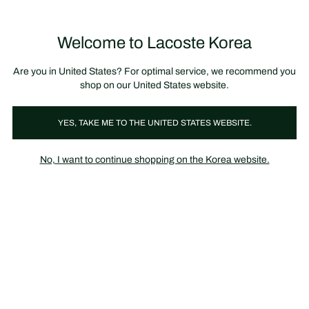
정
보
미리 만나는 FW26 + 최대 10% 포인트할인
SS26 시즌오프 세일
배
너
제
품
Welcome to Lacoste Korea
장
0
이
바
미
구
지
니
갤
가
Are you in United States? For optimal service, we recommend you
러
기
리
shop on our United States website.
YES, TAKE ME TO THE UNITED STATES WEBSITE.
No, I want to continue shopping on the Korea website.