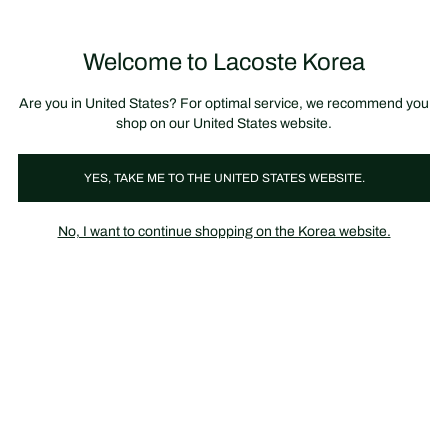
정
보
미리 만나는 FW26 + 최대 10% 포인트할인
SS26 시즌오프 세일
배
너
제
품
Welcome to Lacoste Korea
장
0
이
바
미
구
지
니
갤
가
Are you in United States? For optimal service, we recommend you
러
기
리
shop on our United States website.
YES, TAKE ME TO THE UNITED STATES WEBSITE.
No, I want to continue shopping on the Korea website.