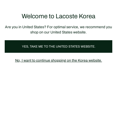
정
보
미리 만나는 FW26 + 최대 10% 포인트할인
SS26 시즌오프 세일
배
너
Welcome to Lacoste Korea
장
0
바
구
니
가
Are you in United States? For optimal service, we recommend you
기
shop on our United States website.
LOOK 2
YES, TAKE ME TO THE UNITED STATES WEBSITE.
No, I want to continue shopping on the Korea website.
LOOK 2