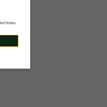
Parte superior de material sintético y cuero
Suela de goma y material sintétic
Revestimiento textil interior
Cocodrilo verde bordado en el lateral
ted States
#N/A