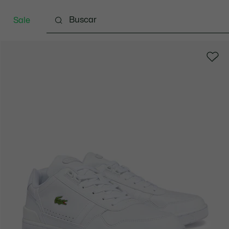
Sale
Indumentaria
Calzado
Marroquinería
Spo