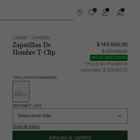
0
0
See
my
rts
Complementos
shopping
bag
Calzado
Zapatillas
Zapatillas De
$ 149.500,00
Hombre T-Clip
Precio
Precio
$ 230.000,00
después
original
del
antes
35% DE DESCUENTO
descuento:
del
$
descuen
*Precio sin impuestos
149.500,00
$
230.000
nacionales:
$ 123.553,72
EXCLUSIVO ECOMMERCE
Lista
de
variaciones
WHT/WHT
•
21G
Seleccionar talla
Guía de tallas
AGREGAR AL CARRITO