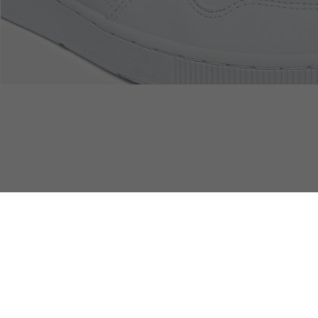
Acerca De Lacoste
Categorías
Le Club Lacoste
Colección Hombre