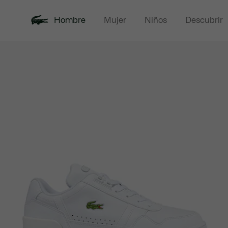
Hombre
Mujer
Niños
Descubrir
Galería
Novedades
Polos
de
imágenes
del
producto