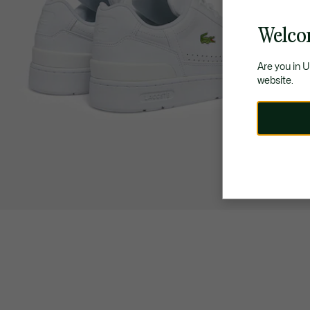
Welco
Are you in 
website.