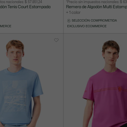
stos nacionales:
$ 57.851,24
*Precio sin impuestos nacionales:
$ 63
después
original
dón Tenis Court Estampada
Remera de Algodón Multi Estam
del
antes
+ 1 color
descuento:
del
SELECCIÓN COMPROMETIDA
$
descuento:
MMERCE
EXCLUSIVO ECOMMERCE
77.000,00
$
140.000,00