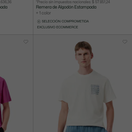
.636,36
*Precio sin impuestos nacionales:
$ 57.851,24
después
original
pada
Remera de Algodón Estampada
del
antes
+ 1 color
descuento:
del
SELECCIÓN COMPROMETIDA
$
descuento:
EXCLUSIVO ECOMMERCE
70.000,00
$
140.000,00