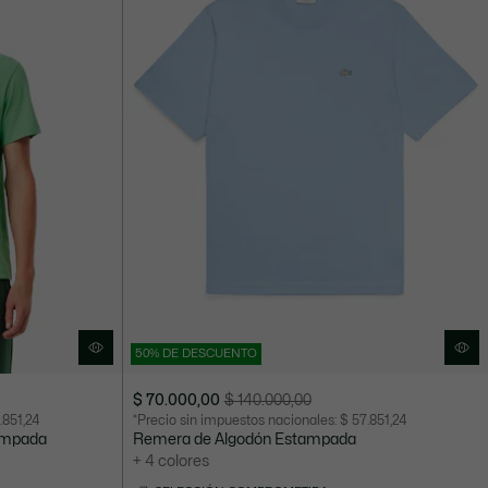
50% DE DESCUENTO
$ 70.000,00
$ 140.000,00
Precio
Precio
.851,24
*Precio sin impuestos nacionales:
$ 57.851,24
después
original
tampada
Remera de Algodón Estampada
del
antes
+ 4 colores
descuento:
del