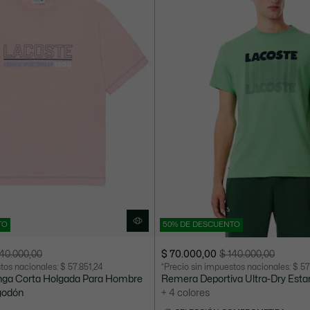
TO
50% DE DESCUENTO
140.000,00
$ 70.000,00
$ 140.000,00
Precio
Precio
stos nacionales:
$ 57.851,24
*Precio sin impuestos nacionales:
$ 57
después
original
ga Corta Holgada Para Hombre
Remera Deportiva Ultra-Dry Es
del
antes
godón
+ 4 colores
descuento:
del