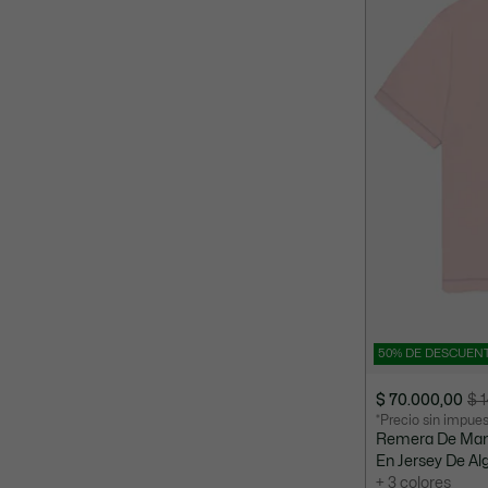
50% DE DESCUEN
$ 70.000,00
$ 
Precio
Precio
*Precio sin impue
después
original
Remera De Man
del
antes
En Jersey De Al
descuento:
del
+ 3 colores