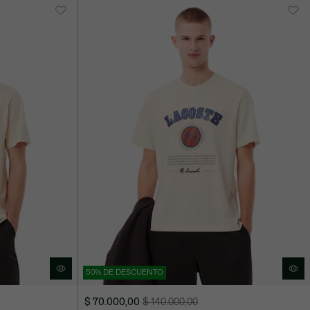
50% DE DESCUENTO
$ 70.000,00
$ 140.000,00
Precio
Precio