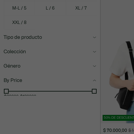
M-L / 5
L / 6
XL / 7
XXL / 8
Tipo de producto
Colección
Género
By Price
$80000
-
$180000
50% DE DESCUEN
$ 70.000,00
$ 
Precio
Precio