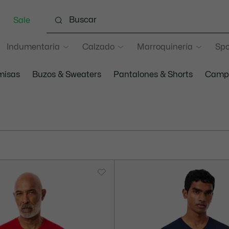
Sale
Indumentaria
Calzado
Marroquinería
Spo
misas
Buzos & Sweaters
Pantalones & Shorts
Campe