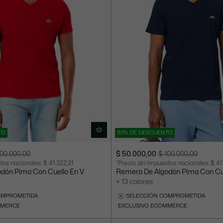
TO
50% DE DESCUENTO
100.000,00
$ 50.000,00
$ 100.000,00
Precio
Precio
stos nacionales:
$ 41.322,31
*Precio sin impuestos nacionales:
$ 41
después
original
dón Pima Con Cuello En V
Remera De Algodón Pima Con Cu
del
antes
+ 13 colores
descuento:
del
OMPROMETIDA
SELECCIÓN COMPROMETIDA
$
descuento:
MMERCE
EXCLUSIVO ECOMMERCE
50.000,00
$
100.000,00