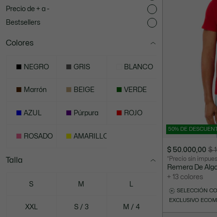
Precio de + a -
Bestsellers
Colores
NEGRO
GRIS
BLANCO
Marrón
BEIGE
VERDE
AZUL
Púrpura
ROJO
50% DE DESCUEN
ROSADO
AMARILLO
$ 50.000,00
$ 
Precio
Precio
*Precio sin impue
Talla
después
original
Remera De Algo
del
antes
+ 13 colores
descuento:
del
S
M
L
SELECCIÓN C
$
descuento:
EXCLUSIVO ECO
50.000,00
$
XXL
S / 3
M / 4
100.000,00