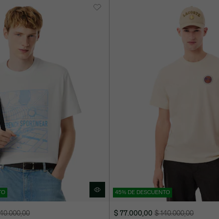
TO
45% DE DESCUENTO
140.000,00
$ 77.000,00
$ 140.000,00
Precio
Precio