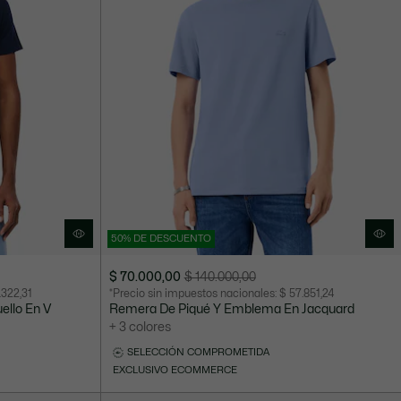
50% DE DESCUENTO
$ 70.000,00
$ 140.000,00
Precio
Precio
.322,31
*Precio sin impuestos nacionales:
$ 57.851,24
después
original
ello En V
Remera De Piqué Y Emblema En Jacquard
del
antes
+ 3 colores
descuento:
del
SELECCIÓN COMPROMETIDA
$
descuento:
EXCLUSIVO ECOMMERCE
70.000,00
$
140.000,00