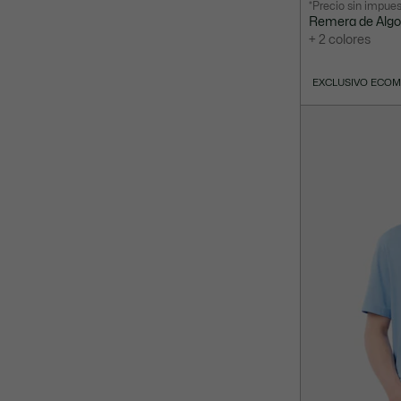
*Precio sin impue
después
original
Remera de Algo
del
antes
+ 2 colores
descuento:
del
$
descuento:
EXCLUSIVO ECO
70.000,00
$
140.000,00