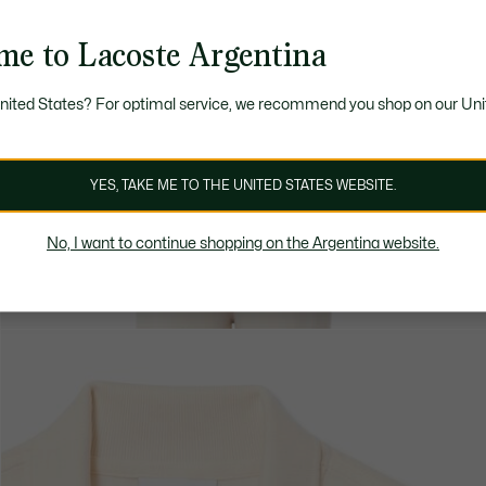
me to Lacoste Argentina
United States? For optimal service, we recommend you shop on our Uni
YES, TAKE ME TO THE UNITED STATES WEBSITE.
No, I want to continue shopping on the Argentina website.