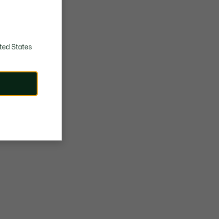
SECAR COLGADO
ted States
Care tips
Your polo shirt matters: treat it with manners. Discover how
to keep it immaculate for a lifetime, from washing to folding.
Lacoste's tips