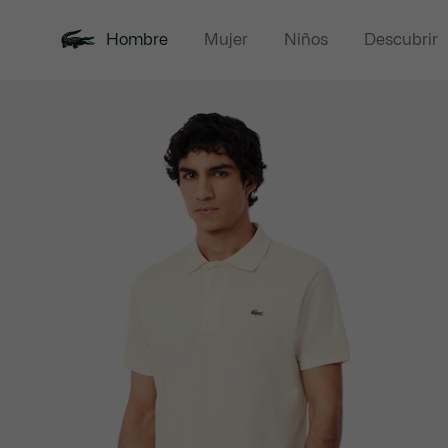
Hombre
Mujer
Niños
Descubrir
Galería
Novedades
Polos
de
imágenes
del
producto