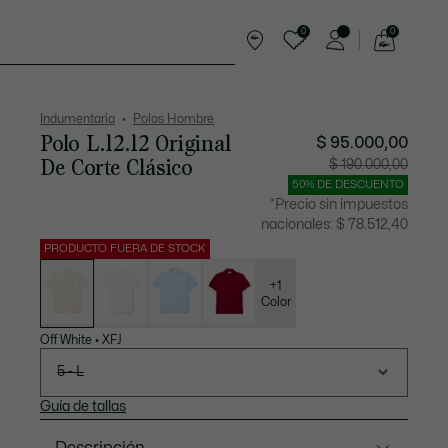
0
0
See
my
rts
Complementos
shopping
bag
Indumentaria
Polos Hombre
Polo L.12.12 Original
$ 95.000,00
De Corte Clásico
Precio
Precio
$ 190.000,00
después
original
del
antes
50% DE DESCUENTO
descuento:
del
$
descuen
*Precio sin impuestos
95.000,00
$
190.000,
nacionales:
$ 78.512,40
PRODUCTO FUERA DE STOCK
Lista
de
variaciones
+1
Color
Off White
•
XFJ
5 - L
Guía de tallas