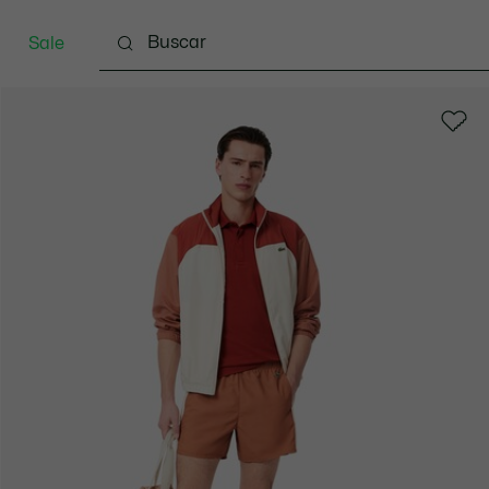
Sale
Indumentaria
Calzado
Marroquinería
Spo