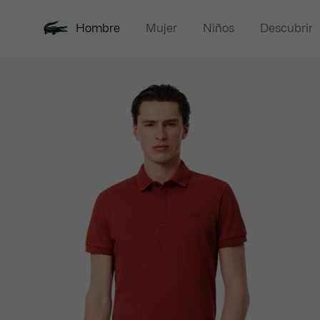
Hombre
Mujer
Niños
Descubrir
Galería
Novedades
Polos
de
imágenes
del
producto