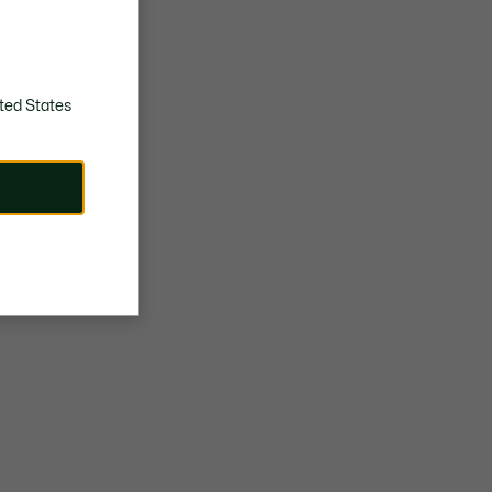
SECAR COLGADO
ted States
Care tips
Your polo shirt matters: treat it with manners. Discover how
to keep it immaculate for a lifetime, from washing to folding.
Lacoste's tips