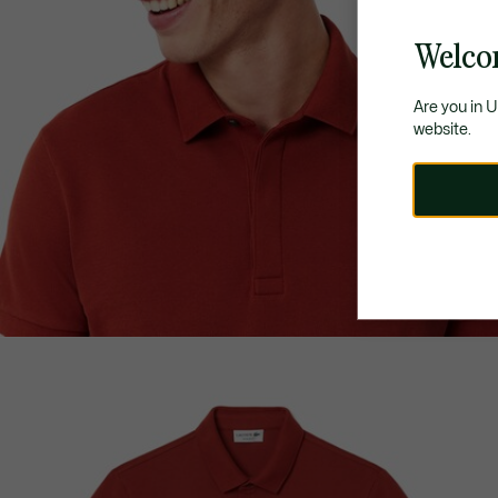
Welco
Are you in 
website.