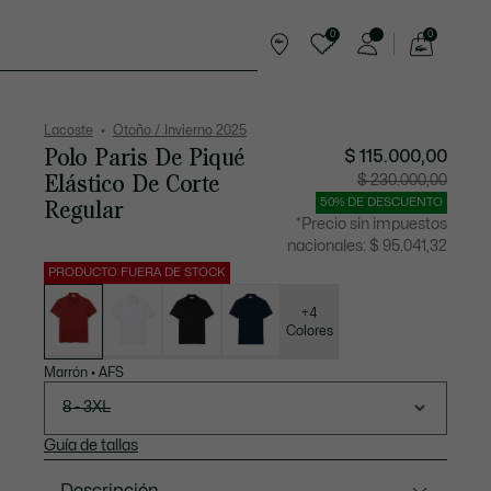
0
0
See
my
rts
Complementos
shopping
bag
Lacoste
Otoño / Invierno 2025
Polo Paris De Piqué
$ 115.000,00
Elástico De Corte
Precio
Precio
$ 230.000,00
después
original
del
antes
Regular
50% DE DESCUENTO
descuento:
del
$
descuen
*Precio sin impuestos
115.000,00
$
230.000
nacionales:
$ 95.041,32
PRODUCTO FUERA DE STOCK
Lista
de
variaciones
+4
Colores
Marrón
•
AFS
8 - 3XL
Guía de tallas