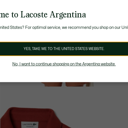
me to Lacoste Argentina
United States? For optimal service, we recommend you shop on our Uni
YES, TAKE ME TO THE UNITED STATES WEBSITE.
No, I want to continue shopping on the Argentina website.