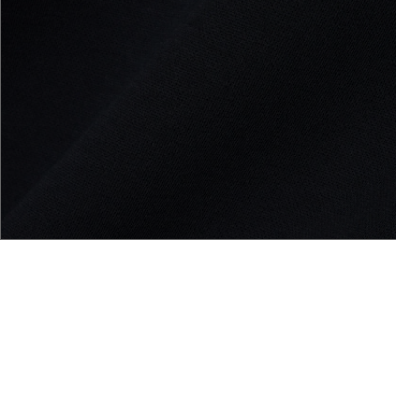
ricación francesa
Acerca De Lacoste
Categorías
Le Club Lacoste
Colección Hombre