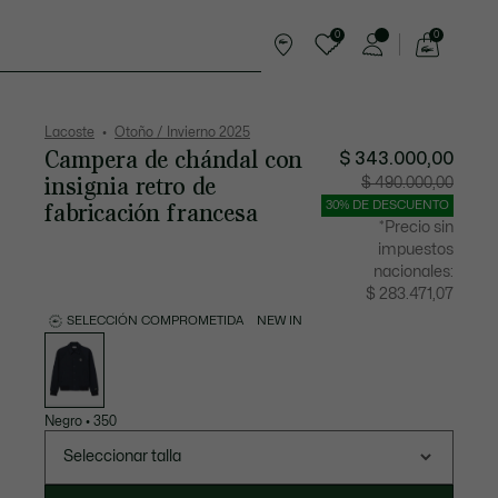
0
0
See
my
rts
Complementos
shopping
bag
Lacoste
Otoño / Invierno 2025
Campera de chándal con
$ 343.000,00
insignia retro de
Precio
Precio
$ 490.000,00
después
original
del
antes
fabricación francesa
30% DE DESCUENTO
descuento:
del
$
descuen
*Precio sin
343.000,00
$
490.000
impuestos
nacionales:
$ 283.471,07
SELECCIÓN COMPROMETIDA
NEW IN
Lista
de
variaciones
Negro
•
350
Seleccionar talla