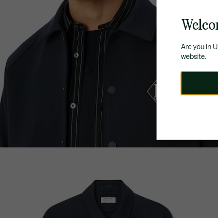
Welco
Are you in 
website.