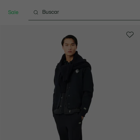
Sale
Indumentaria
Calzado
Marroquinería
Spo