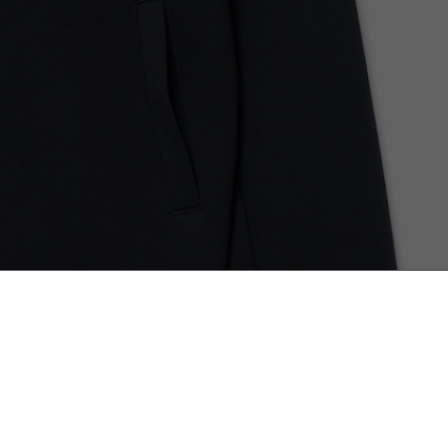
Campera de chándal con insignia retro de fab