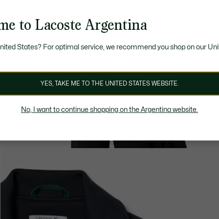
me to Lacoste Argentina
United States? For optimal service, we recommend you shop on our Uni
YES, TAKE ME TO THE UNITED STATES WEBSITE.
No, I want to continue shopping on the Argentina website.