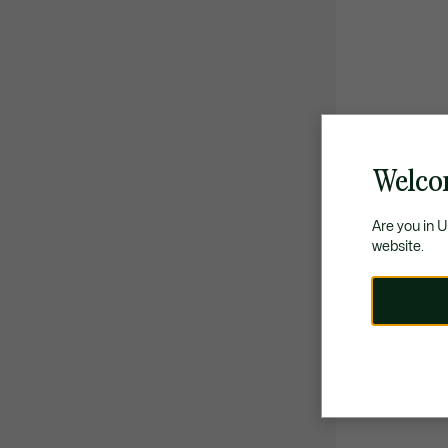
Welco
Are you in 
website.