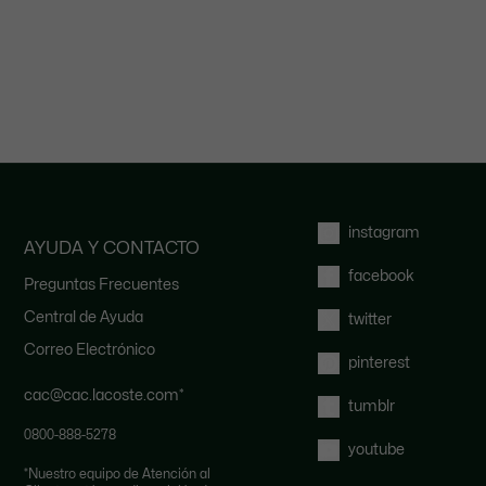
instagram
AYUDA Y CONTACTO
facebook
Preguntas Frecuentes
Central de Ayuda
twitter
Correo Electrónico
pinterest
cac@cac.lacoste.com
*
tumblr
0800-888-5278
youtube
*
Nuestro equipo de Atención al