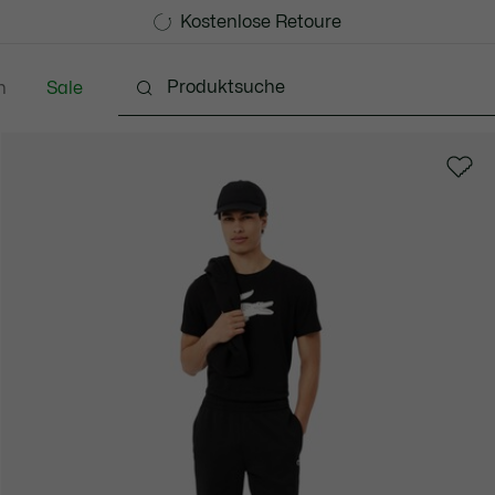
Kostenlose Standard Lieferung ab 99€
Kostenlose Retoure
n
Sale
Schuhe
Accessoires
Lederwaren & Kleine 