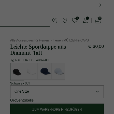
0
0
See
my
Lederwaren
Sport
Krokodil-Geschenke
shopping
bag
Alle Accessoires für Herren
herren MÜTZEN & CAPS
Leichte Sportkappe aus
€ 60,00
Diamant-Taft
NACHHALTIGE AUSWAHL
Liste
der
Varianten
Schwarz
•
031
One Size
Größentabelle
ZUM WARENKORB HINZUFÜGEN