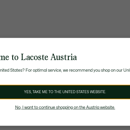
me to Lacoste Austria
United States? For optimal service, we recommend you shop on our Uni
YES, TAKE ME TO THE UNITED STATES WEBSITE.
No, I want to continue shopping on the Austria website.