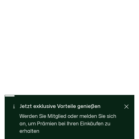
Kostenloser Rückversand
Sichere Bezahlung
Jetzt exklusive Vorteile genießen
Standard Lieferung ab 99 €
Kundenservice
Werden Sie Mitglied oder melden Sie sich
an, um Prämien bei Ihren Einkäufen zu
erhalten