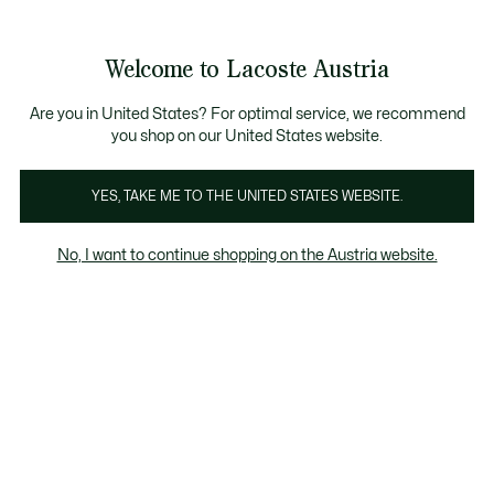
Informationsbanner
Bestseller
Sale bis zu 50%
Herren
|
Damen
Welcome to Lacoste Austria
See
0
0
my
shopping
bag
Are you in United States? For optimal service, we recommend
you shop on our United States website.
Roland-Garros Kollektion
YES, TAKE ME TO THE UNITED STATES WEBSITE.
No, I want to continue shopping on the Austria website.