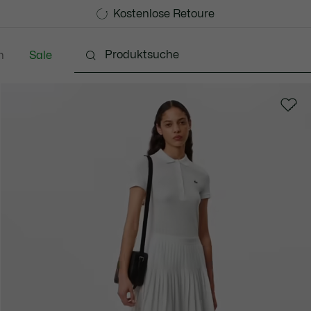
Kostenlose Standard Lieferung ab 99€
Kostenlose Retoure
n
Sale
chuhe
Lederwaren & Kleine Lederwaren
Accessoi