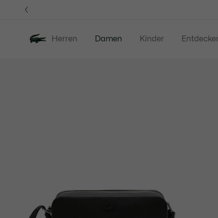
Informationsbanner
Herren
Damen
Kinder
Entdecke
Produktbildergalerie
Neu
Sale
Bekleidung
S