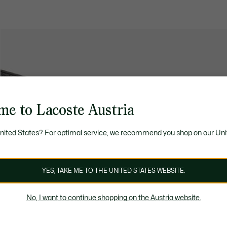
me to Lacoste Austria
United States? For optimal service, we recommend you shop on our Uni
YES, TAKE ME TO THE UNITED STATES WEBSITE.
No, I want to continue shopping on the Austria website.