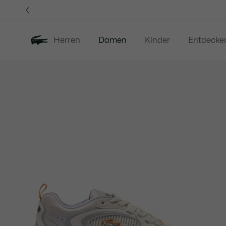
Informationsbanner
Herren
Damen
Kinder
Entdecke
Produktbildergalerie
Neu
Sale
Bekleidung
S