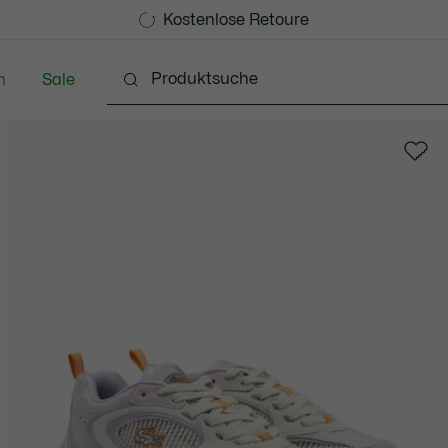
Kostenlose Standard Lieferung ab 99€
Kostenlose Retoure
n
Sale
chuhe
Lederwaren & Kleine Lederwaren
Accessoi