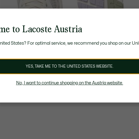
me to Lacoste Austria
United States? For optimal service, we recommend you shop on our Uni
YES, TAKE ME TO THE UNITED STATES WEBSITE.
No, I want to continue shopping on the Austria website.