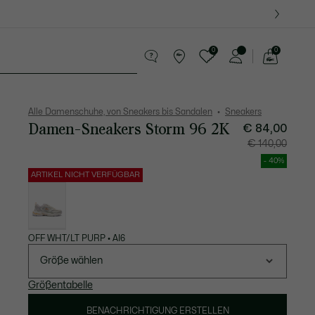
0
0
See
my
res
Sport
Krokodil-Geschenke
shopping
bag
Alle Damenschuhe, von Sneakers bis Sandalen
Sneakers
Damen-Sneakers Storm 96 2K
Preis
Originalpreis
€ 84,00
nach
vor
Rabatt:
Rabatt:
€ 140,00
€
€
84,00
140,00
- 40%
ARTIKEL NICHT VERFÜGBAR
Liste
der
Varianten
OFF WHT/LT PURP • AI6
Größe wählen
Größentabelle
BENACHRICHTIGUNG ERSTELLEN