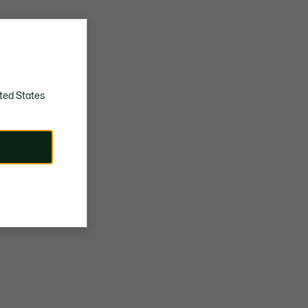
Strukturierte, robuste Gummisohle mit extra Grip
Gesticktes Krokodil am Mittelteil
Ungefähres Gewicht pro Schuh: 300 g
ted States