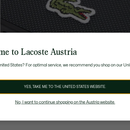
me to Lacoste Austria
United States? For optimal service, we recommend you shop on our Uni
YES, TAKE ME TO THE UNITED STATES WEBSITE.
No, I want to continue shopping on the Austria website.