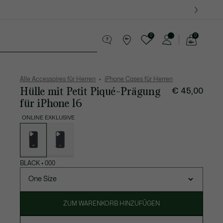
0
0
See
my
Lederwaren
Sport
Krokodil-Geschenke
shopping
bag
Alle Accessoires für Herren
iPhone Cases für Herren
Hülle mit Petit Piqué-Prägung
€ 45,00
für iPhone 16
ONLINE EXKLUSIVE
Liste
der
Varianten
BLACK
•
000
One Size
ZUM WARENKORB HINZUFÜGEN