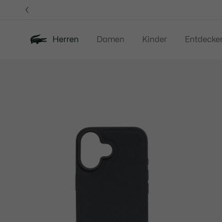
Informationsbanner
Herren
Damen
Kinder
Entdecke
Produktbildergalerie
Neu
Sale
Poloshirts
Bekleidung