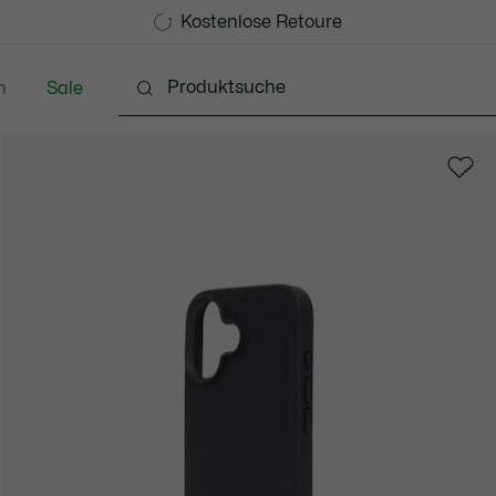
Kostenlose Standard Lieferung ab 99€
Kostenlose Retoure
n
Sale
Schuhe
Accessoires
Lederwaren & Kleine 