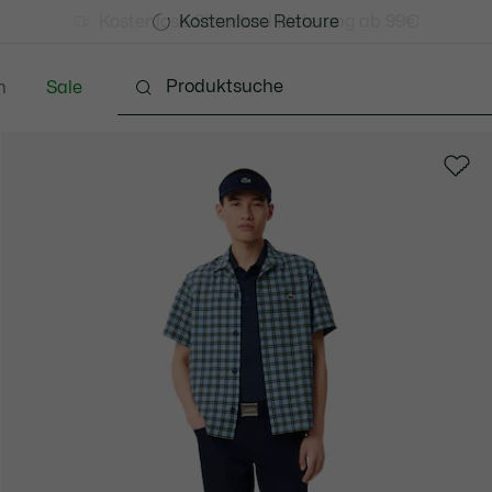
Kostenlose Standard Lieferung ab 99€
Kostenlose Retoure
n
Sale
Schuhe
Accessoires
Lederwaren & Kleine 