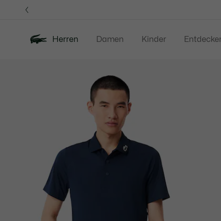
Informationsbanner
Herren
Damen
Kinder
Entdecke
Produktbildergalerie
Neu
Sale
Poloshirts
Bekleidung