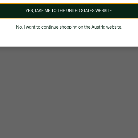
YES, TAKE ME TO THE UNITED STATES WEBSITE.
No, I want to continue shopping on the Austria website.