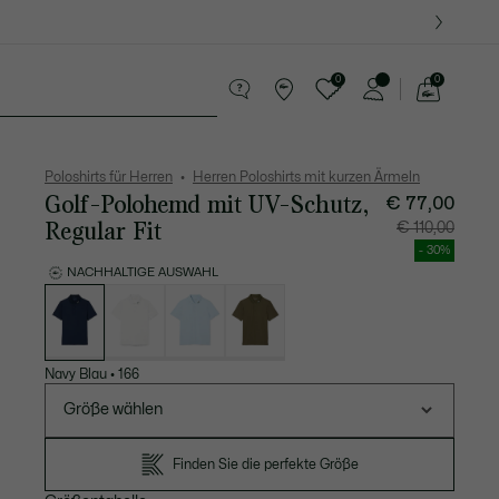
0
0
See
my
Lederwaren
Sport
Krokodil-Geschenke
shopping
bag
Poloshirts für Herren
Herren Poloshirts mit kurzen Ärmeln
Golf-Polohemd mit UV-Schutz,
€ 77,00
Regular Fit
Preis
Original
€ 110,00
nach
vor
Rabatt:
Rabatt:
- 30%
€
€
77,00
110,00
NACHHALTIGE AUSWAHL
Liste
der
Varianten
Navy Blau
•
166
Größe wählen
Finden Sie die perfekte Größe