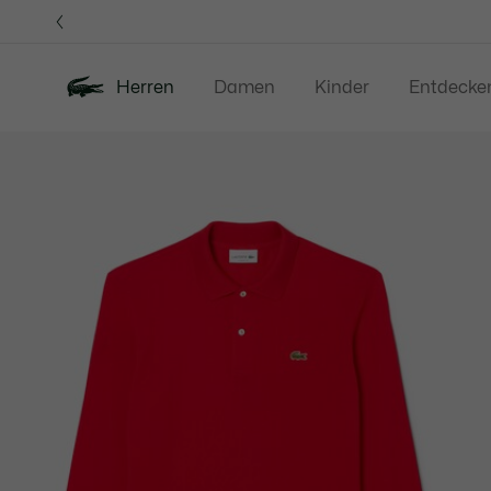
Informationsbanner
Herren
Damen
Kinder
Entdecke
Produktbildergalerie
Neu
Sale
Poloshirts
Bekleidung