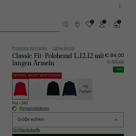
0
0
See
my
Lederwaren
Sport
Krokodil-Geschenke
shopping
bag
Poloshirts für Herren
Lange Ärmel
Classic Fit-Polohemd L.12.12 mit
Preis
Originalpreis
€ 84,00
nach
vor
Rabatt:
Rabatt:
langen Ärmeln
€ 120,00
€
€
84,00
120,00
- 30%
ARTIKEL NICHT VERFÜGBAR
Liste
der
Varianten
+15
Farben
Rot
•
240
Personalisieren
Größe wählen
Größentabelle