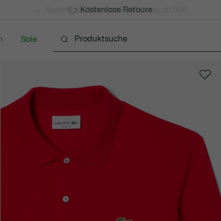
Kostenlose Standard Lieferung ab 99€
Kostenlose Retoure
n
Sale
Schuhe
Accessoires
Lederwaren & Kleine 