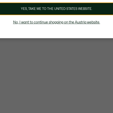
YES, TAKE ME TO THE UNITED STATES WEBSITE.
No, I want to continue shopping on the Austria website.