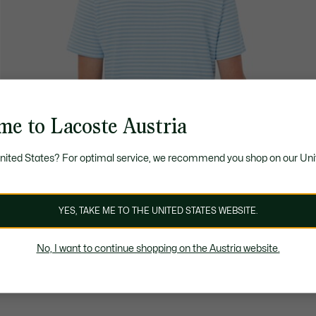
me to Lacoste Austria
United States? For optimal service, we recommend you shop on our Uni
YES, TAKE ME TO THE UNITED STATES WEBSITE.
No, I want to continue shopping on the Austria website.