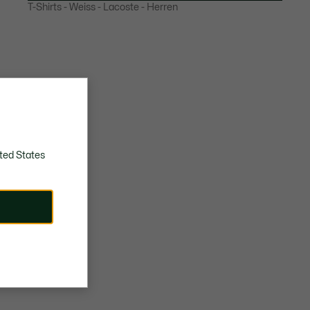
T-Shirts - Weiss - Lacoste - Herren
BLEICHEN NICHT ERLAUBT
Lacoste ist bestrebt, das Produkt während des
NICHT IM TROMMELTROCKNER
gesamten Herstellungsprozesses zu verfolgen.
TROCKNEN
Transparenz in der Wertschöpfungskette, Kenntnis
BÜGELN MIT GERINGER TEMPERATUR
der Lieferanten und des Ökosystems... kein einziger
110 GRAD CELSIUS
Faden wird ohne die Aufsicht des Krokodils gewebt.
NICHT CHEMISCH REINIGEN
Erfahren Sie hier mehr
TROCKNEN AUF DER WASCHELEINE
ted States