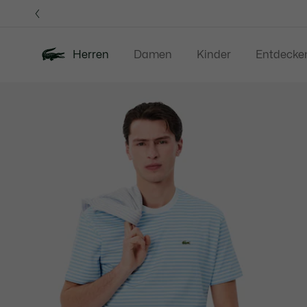
Informationsbanner
Herren
Damen
Kinder
Entdecke
Produktbildergalerie
Neu
Sale
Poloshirts
Bekleidung