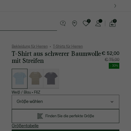
0
0
See
my
Lederwaren
Sport
Krokodil-Geschenke
shopping
bag
Bekleidung für Herren
T-Shirts für Herren
T-Shirt aus schwerer Baumwolle
€ 52,00
mit Streifen
Preis
Original
€ 75,00
nach
vor
Rabatt:
Rabatt:
- 30%
€
€
Liste
52,00
75,00
der
Varianten
Weiß / Blau
•
F6Z
Größe wählen
Finden Sie die perfekte Größe
Größentabelle