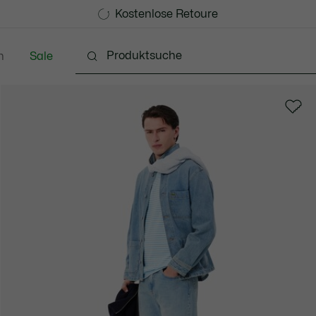
Kostenlose Standard Lieferung ab 99€
Kostenlose Retoure
n
Sale
Schuhe
Accessoires
Lederwaren & Kleine 