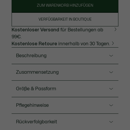
ZUM WARENKORB HINZUFÜGEN
VERFÜGBARKEIT IN BOUTIQUE
Kostenloser Versand
für Bestellungen ab
99€.
Kostenlose Retoure
innerhalb von 30 Tagen.
Beschreibung
Ref. TH9749-00
Zusammensetzung
Die letzte Version des gestreiften LACOSTE T-Shirts,
aus dichtem, komfortablem Jersey. Ein Qualitätsteil
Baumwolle (100%)
Größe & Passform
für fantastische Resultate.
Fit
Baumwolljersey
Pflegehinweise
Rundhals
Classic fit
Klassischer, komfortabler Schnitt, hängende
Rückverfolgbarkeit
WASCHEN 30 GRAD CELSIUS
Schultern
Aufgesticktes Krokodil auf der Brust