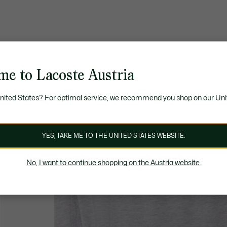
me to Lacoste Austria
United States? For optimal service, we recommend you shop on our Uni
YES, TAKE ME TO THE UNITED STATES WEBSITE.
No, I want to continue shopping on the Austria website.