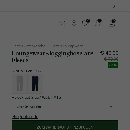
0
0
See
my
Lederwaren
Sport
Krokodil-Geschenke
shopping
bag
Herren Unterwäsche
Herren Loungewear
Loungewear-Jogginghose aus
€ 49,00
Fleece
Preis
Original
€ 70,00
nach
vor
Rabatt:
Rabatt:
- 30%
€
€
49,00
70,00
ONLINE EXKLUSIVE
Liste
der
Varianten
Heidekraut Grau / Weiß
•
MTG
Größe wählen
Größentabelle
ZUM WARENKORB HINZUFÜGEN