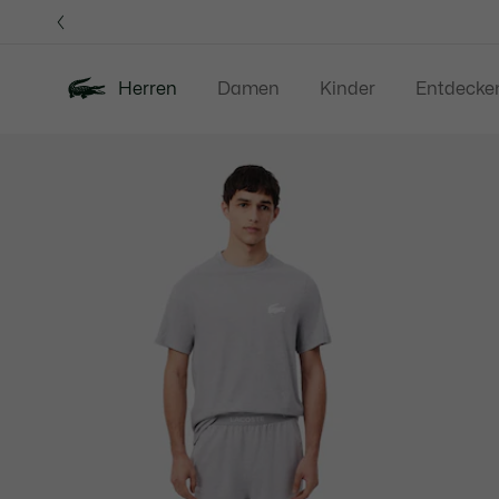
Informationsbanner
Herren
Damen
Kinder
Entdecke
Produktbildergalerie
Neu
Sale
Poloshirts
Bekleidung