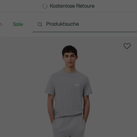
Kostenlose Standard Lieferung ab 99€
Kostenlose Retoure
n
Sale
Schuhe
Accessoires
Lederwaren & Kleine 