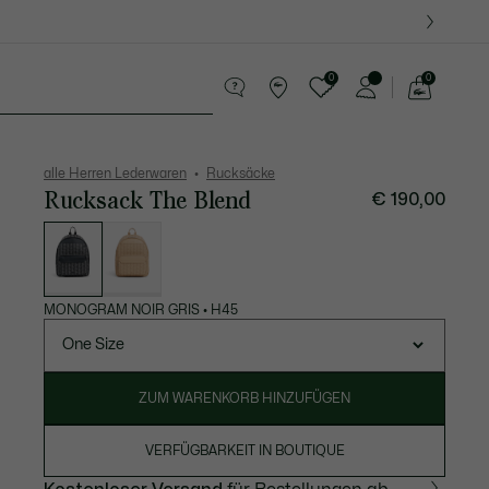
0
0
See
my
Lederwaren
Sport
Krokodil-Geschenke
shopping
bag
alle Herren Lederwaren
Rucksäcke
Rucksack The Blend
€ 190,00
Liste
der
Varianten
MONOGRAM NOIR GRIS
•
H45
One Size
ZUM WARENKORB HINZUFÜGEN
VERFÜGBARKEIT IN BOUTIQUE