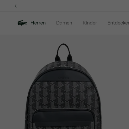
Informationsbanner
Herren
Damen
Kinder
Entdecke
Produktbildergalerie
Neu
Sale
Poloshirts
Bekleidung