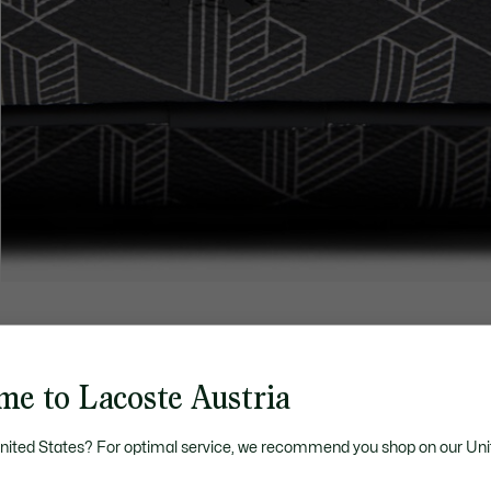
me to Lacoste Austria
United States? For optimal service, we recommend you shop on our Uni