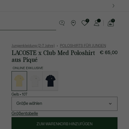
0
0
See
my
re
Krokodil-Geschenke
shopping
bag
Jungenkleidung (2-7 Jahre)
POLOSHIRTS FÜR JUNGEN
LACOSTE x Club Med Poloshirt
€ 65,00
aus Piqué
ONLINE EXKLUSIVE
Liste
der
Varianten
Gelb
•
107
Größe wählen
Größentabelle
ZUM WARENKORB HINZUFÜGEN