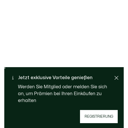
Kostenloser Rückversand
Sichere Bezahlung
Jetzt exklusive Vorteile genießen
Standard Lieferung ab 99 €
Kundenservice
Werden Sie Mitglied oder melden Sie sich
an, um Prämien bei Ihren Einkäufen zu
erhalten
REGISTRIERUNG
Jetzt Le Club Lacoste Mitglied werden