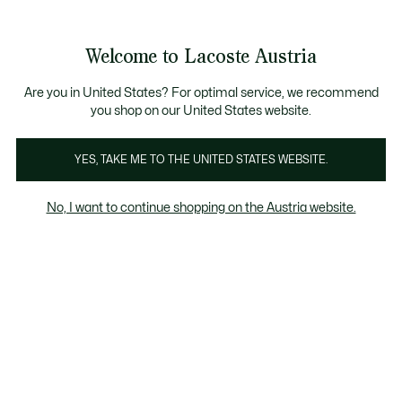
Informationsbanner
Bestseller
Sale bis zu 50%
Herren
|
Damen
Welcome to Lacoste Austria
See
0
0
my
shopping
bag
Are you in United States? For optimal service, we recommend
you shop on our United States website.
Sneakers
Flip-Flops & Sandalen
YES, TAKE ME TO THE UNITED STATES WEBSITE.
No, I want to continue shopping on the Austria website.
Sneakers für Kindern (2-8 Jahre)