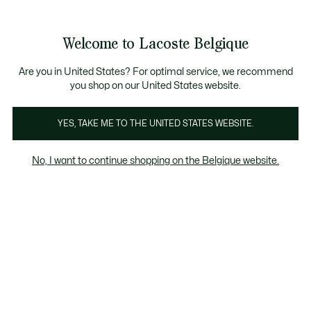
Voir
0
0
mon
FR
panier
Welcome to Lacoste Belgique
Are you in United States? For optimal service, we recommend
février 3, 2026
–
ÉVÈNEMENTS
you shop on our United States website.
YES, TAKE ME TO THE UNITED STATES WEBSITE.
Bienvenue au Club
Lacoste Melbourne
No, I want to continue shopping on the Belgique website.
Alors que l’Australie donne le coup d’envoi de
la saison internationale de tennis, Lacoste
révèle, à Melbourne, une nouvelle édition de
son concept exclusif ...