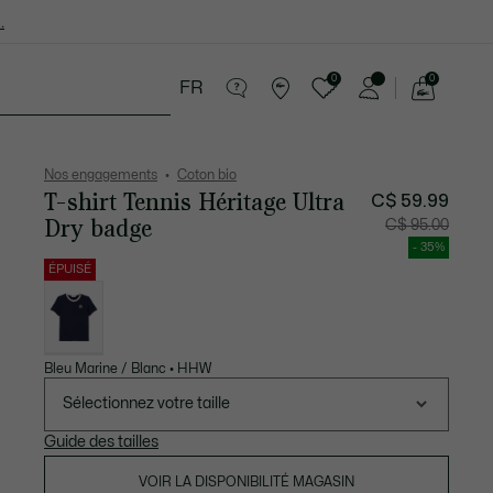
.
0
0
FR
Voir
mon
cessoires
Sport
Soldes
panier
Nos engagements
Coton bio
T-shirt Tennis Héritage Ultra
C$ 59.99
Dry badge
Prix
Prix
C$ 95.00
après
original
réduction
avant
- 35%
:
réductio
C$
:
ÉPUISÉ
59.99
C$
Liste
95.00
des
déclinaisons
Bleu Marine / Blanc • HHW
Sélectionnez votre taille
Guide des tailles
VOIR LA DISPONIBILITÉ MAGASIN