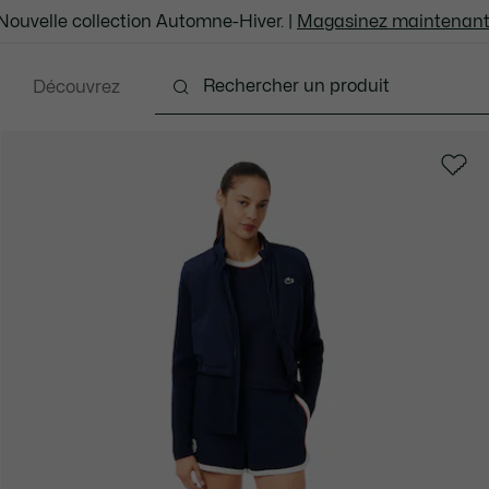
Nouvelle collection Automne-Hiver. |
Magasinez maintenant
Découvrez
ents
Chaussures
Sacs et Articles en cuir
Ac