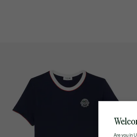
Welco
Are you in 