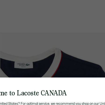
me to Lacoste CANADA
United States? For optimal service, we recommend you shop on our Uni