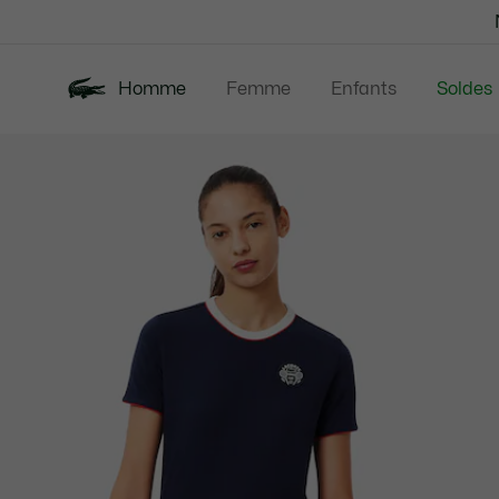
Bannières
d’information
Homme
Femme
Enfants
Soldes
Galerie
Nouveautés
Polos
Vêtem
d’images
produit