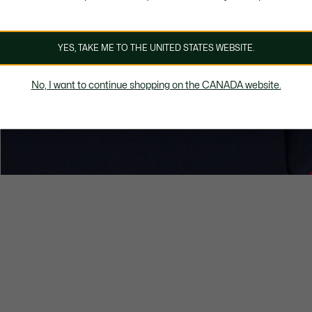
YES, TAKE ME TO THE UNITED STATES WEBSITE.
No, I want to continue shopping on the CANADA website.