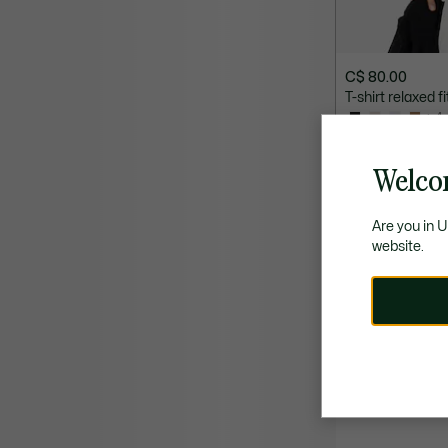
C$ 80.00
T-shirt relaxed f
+ 4
Welco
Are you in 
website.