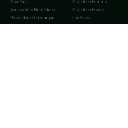
Carrières
Collection Femme
Accessibilité Numérique
Collection Enfant
Protection de la marque
Les Polos
Les Chaussures
Lacoste Sport