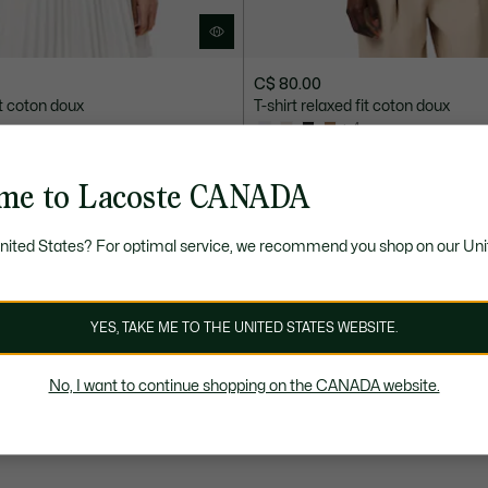
C$ 80.00
it coton doux
T-shirt relaxed fit coton doux
+ 4
me to Lacoste CANADA
United States? For optimal service, we recommend you shop on our Uni
YES, TAKE ME TO THE UNITED STATES WEBSITE.
No, I want to continue shopping on the CANADA website.