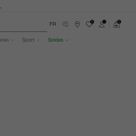
.
0
0
FR
Voir
mon
ires
Sport
Soldes
panier