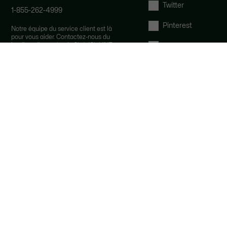
Twitter
1-855-262-4999
Pinterest
Notre équipe du service client est là
pour vous aider. Contactez-nous du
lundi au dimanche de 9h à 19h HNE.
Tumblr
Par email et par chat
YouTube
FAQ