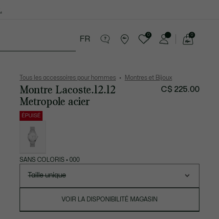
.
0
0
FR
Voir
mon
cessoires
Sport
Soldes
panier
Tous les accessoires pour hommes
Montres et Bijoux
Montre Lacoste.12.12
C$ 225.00
Metropole acier
ÉPUISÉ
Liste
des
déclinaisons
SANS COLORIS • 000
Taille unique
VOIR LA DISPONIBILITÉ MAGASIN