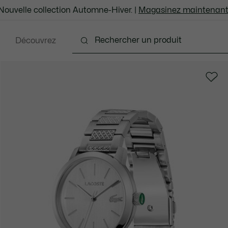
Nouvelle collection Automne-Hiver. |
Magasinez maintenant
Découvrez
ents
Chaussures
Sacs et Articles en cuir
Ac