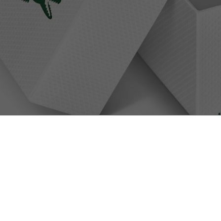
Montre Lacoste.12.12 Metropole acier
Livraison Offerte