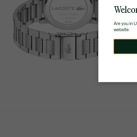
Welco
Are you in 
website.