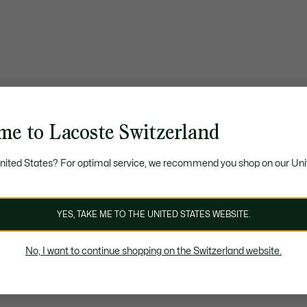
me to Lacoste Switzerland
United States? For optimal service, we recommend you shop on our Uni
YES, TAKE ME TO THE UNITED STATES WEBSITE.
No, I want to continue shopping on the Switzerland website.