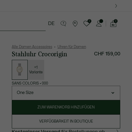
0
0
DE
See
my
res
Sport
Krokodil-Geschenke
shopping
bag
Alle Damen Accessoires
Uhren für Damen
Stahluhr Crocorigin
CHF 159,00
Liste
der
Varianten
+1
Variante
SANS COLORIS
•
000
One Size
ZUM WARENKORB HINZUFÜGEN
VERFÜGBARKEIT IN BOUTIQUE