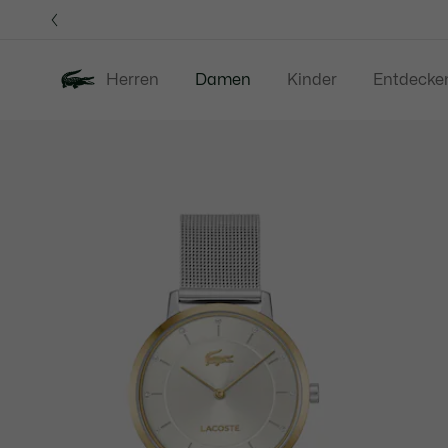
Informationsbanner
Herren
Damen
Kinder
Entdecke
Produktbildergalerie
Neu
Sale
Bekleidung
S