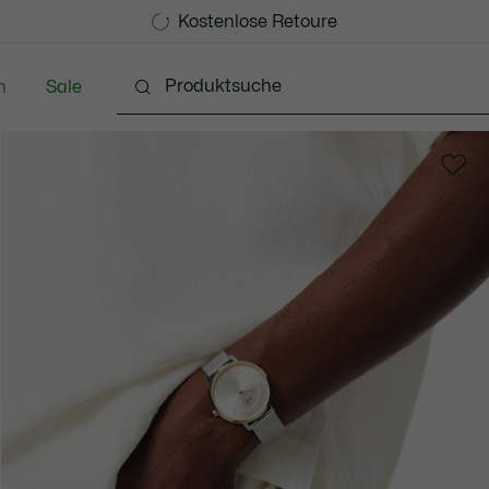
Kostenlose Standard Lieferung ab CHF 109
Werden Sie Lacoste Member!
Kostenlose Retoure
n
Sale
chuhe
Lederwaren & Kleine Lederwaren
Accessoi