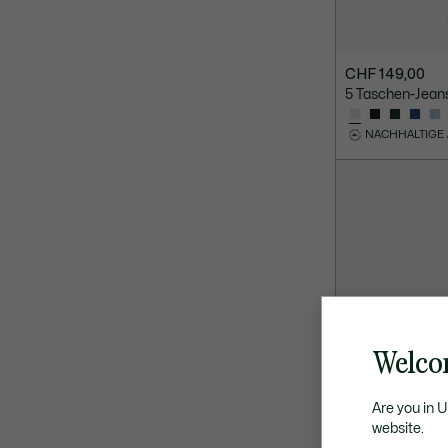
CHF 149,00
5 Taschen-Jeans
NACHHALTIGE
Welco
Are you in 
website.