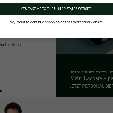
YES, TAKE ME TO THE UNITED STATES WEBSITE.
No, I want to continue shopping on the Switzerland website.
che The Blend
POLOS. T-SHIRTS. SWEATSHIRT
Mein Lacoste - pe
JETZT PERSONALISIE
VE