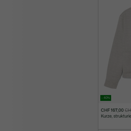
- 40%
CHF 167,00
CH
Preis
Originalpreis
Kurze, strukturi
nach
vor
Rabatt:
Rabatt:
CHF
CHF