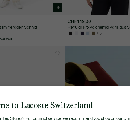
CHF 149,00
 im geraden Schnitt
Regular Fit-Polohemd Paris aus S
+ 5
 AUSWAHL
me to Lacoste Switzerland
United States? For optimal service, we recommend you shop on our Uni