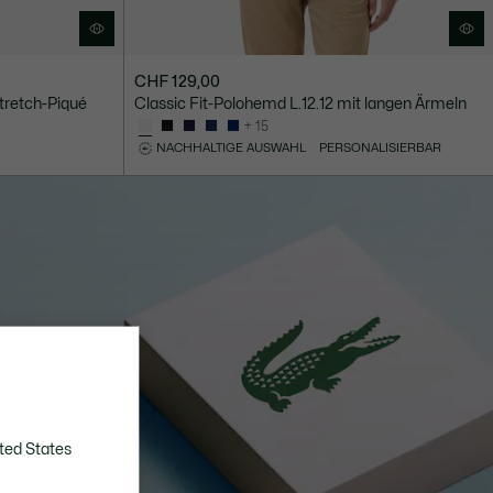
CHF 129,00
tretch-Piqué
Classic Fit-Polohemd L.12.12 mit langen Ärmeln
+ 15
NACHHALTIGE AUSWAHL
PERSONALISIERBAR
ted States