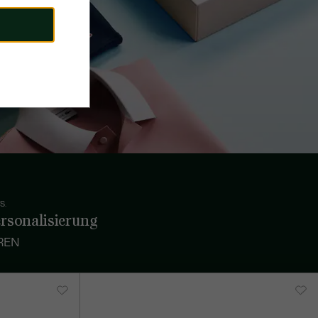
S.
rsonalisierung
REN