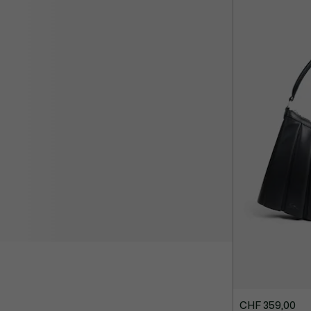
167,00
279,00
CHF 359,00