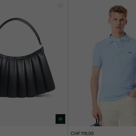
118,00
169,00
CHF 119,00