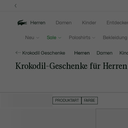
Informationsbanner
Herren
Damen
Kinder
Entdecke
Neu
Sale
Poloshirts
Bekleidung
Krokodil Geschenke
Herren
Damen
Kin
Krokodil-Geschenke für Herren
FILTER AUSBLENDEN
PRODUKTART
FARBE