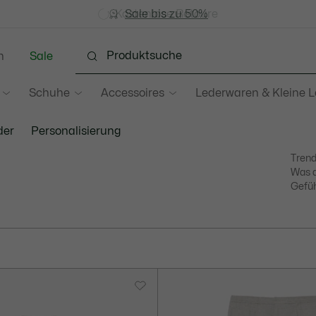
Werden Sie Lacoste Member!
Kostenlose Retoure
Sale bis zu 50%
n
Sale
Schuhe
Accessoires
Lederwaren & Kleine 
der
Personalisierung
Trend
Was a
Gefüh