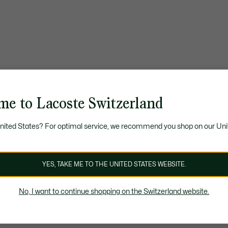
me to Lacoste Switzerland
United States? For optimal service, we recommend you shop on our Uni
YES, TAKE ME TO THE UNITED STATES WEBSITE.
No, I want to continue shopping on the Switzerland website.