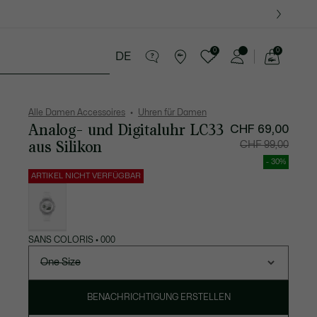
0
0
DE
See
my
res
Sport
Krokodil-Geschenke
shopping
bag
Alle Damen Accessoires
Uhren für Damen
Analog- und Digitaluhr LC33
Preis
Originalpreis
CHF 69,00
nach
vor
Rabatt:
Rabatt:
aus Silikon
CHF 99,00
CHF
CHF
69,00
99,00
- 30%
ARTIKEL NICHT VERFÜGBAR
Liste
der
Varianten
SANS COLORIS • 000
One Size
BENACHRICHTIGUNG ERSTELLEN