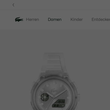
Informationsbanner
Herren
Damen
Kinder
Entdecke
Produktbildergalerie
Neu
Sale
Bekleidung
S