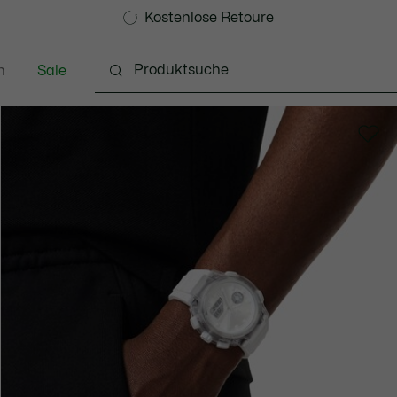
Kostenlose Standard Lieferung ab CHF 109
Werden Sie Lacoste Member!
Kostenlose Retoure
n
Sale
chuhe
Lederwaren & Kleine Lederwaren
Accessoi