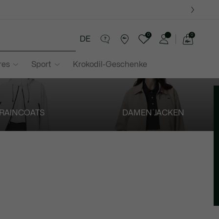
0
0
DE
See
my
res
Sport
Krokodil-Geschenke
shopping
bag
RAINCOATS
DAMEN JACKEN