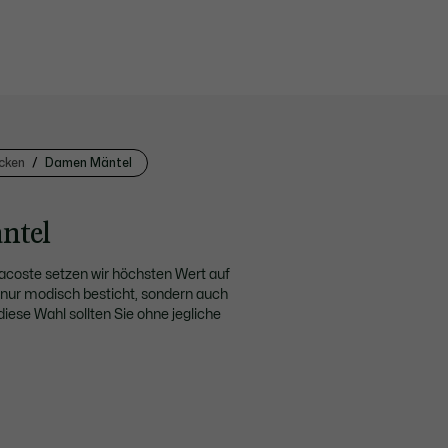
cken
Damen Mäntel
tel​
 Lacoste setzen wir höchsten Wert auf
t nur modisch besticht, sondern auch
diese Wahl sollten Sie ohne jegliche
. Vom hochwertigen Obermaterial bis
m Zufall überlassen. Diese Hingabe
 gewährleistet. Der
Wintermantel für
dition steht auch unser Bestreben,
esondere Anlässe, ein
sportlicher
einem Design in jeder Saison.