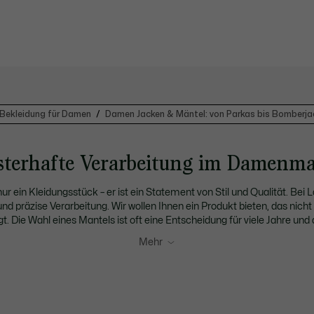
Bekleidung für Damen
Damen Jacken & Mäntel: von Parkas bis Bomberja
isterhafte Verarbeitung im Damenman
nur ein Kleidungsstück – er ist ein Statement von Stil und Qualität. Bei
und präzise Verarbeitung. Wir wollen Ihnen ein Produkt bieten, das nich
. Die Wahl eines Mantels ist oft eine Entscheidung für viele Jahre und 
 ein in die Welt der raffinierten
Damenmäntel
, wo jedes Detail zählt
Mehr
aben wir bei der Entwicklung unseres
Damenmantels
kein Element de
ch, der nicht nur Ästhetik bietet, sondern auch Wärme und Tragekomfort
m Sie stilvoll durch kalte Tage zu begleiten.
Im Einklang mit unserer Tra
chen Stilen zu verbinden. Ob für den täglichen Weg zur Arbeit oder b
ür viele verschiedene Situationen. Er ist funktional und überzeugt mit s