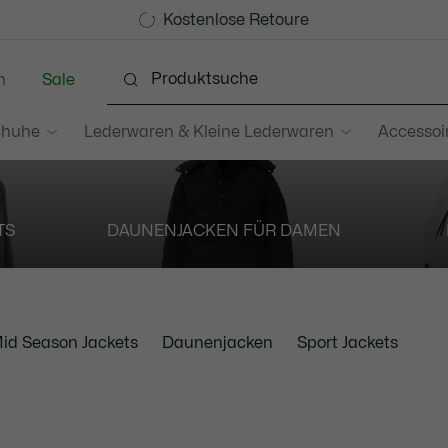
Werden Sie Lacoste Member!
Kostenlose Retoure
Sale bis zu 50%
n
Sale
chuhe
Lederwaren & Kleine Lederwaren
Accessoi
TS
DAUNENJACKEN FÜR DAMEN
id Season Jackets
Daunenjacken
Sport Jackets