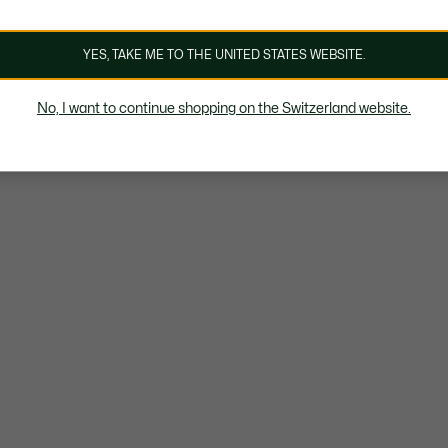
YES, TAKE ME TO THE UNITED STATES WEBSITE.
No, I want to continue shopping on the Switzerland website.