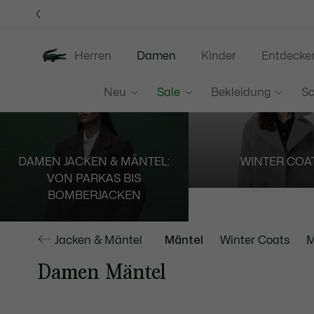
Informationsbanner
Herren
Damen
Kinder
Entdecke
Neu
Sale
Bekleidung
S
DAMEN JACKEN & MÄNTEL:
WINTER COA
VON PARKAS BIS
BOMBERJACKEN
Jacken & Mäntel
Mäntel
Winter Coats
M
Damen Mäntel