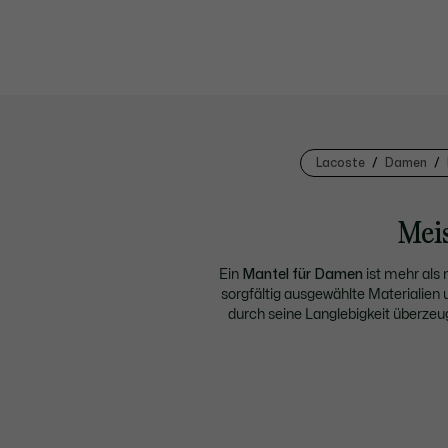
Lacoste
Damen
​Me
​Ein
Mantel für Damen
ist mehr als 
sorgfältig ausgewählte Materialien 
durch seine Langlebigkeit überzeugt
Zweifel treffen können.
Tauchen Sie
zum gut durchdachten Innenfutter h
zur Qualität zeigt sich in jedem Sti
Damen
ist beispielsweise ideal, u
zeitgemäße Elemente mit klassis
Damenmantel
eignet sich f