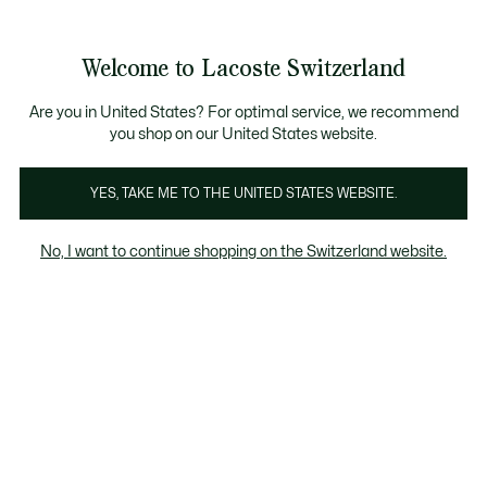
Informationsbanner
Werden Sie Lacoste Member!
Kostenlose Retoure
Sale bis zu 50%
Welcome to Lacoste Switzerland
See
0
0
my
DE
shopping
bag
Are you in United States? For optimal service, we recommend
you shop on our United States website.
Kleider und Röcke lila
YES, TAKE ME TO THE UNITED STATES WEBSITE.
No, I want to continue shopping on the Switzerland website.
Kleider und Röcke lila