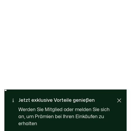
Kostenloser Rückversand
Sichere Bezahlung
Jetzt exklusive Vorteile genießen
Standard Lieferung ab 109
Kundenservice
Werden Sie Mitglied oder melden Sie sich
CHF
an, um Prämien bei Ihren Einkäufen zu
erhalten