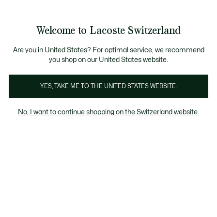
Informationsbanner
Werden Sie Lacoste Member!
Kostenlose Retoure
Sale bis zu 50%
Welcome to Lacoste Switzerland
See
0
0
my
DE
shopping
bag
Are you in United States? For optimal service, we recommend
you shop on our United States website.
Pullover Damen weiß
Cardigans
YES, TAKE ME TO THE UNITED STATES WEBSITE.
No, I want to continue shopping on the Switzerland website.
Pullover Damen weiß