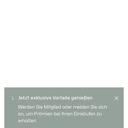
Kostenloser Rückversand
Sichere Bezahlung
Jetzt exklusive Vorteile genießen
Standard Lieferung ab 109
Kundenservice
Werden Sie Mitglied oder melden Sie sich
CHF
an, um Prämien bei Ihren Einkäufen zu
erhalten