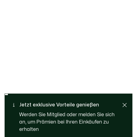
Kostenloser Rückversand
Sichere Bezahlung
Jetzt exklusive Vorteile genießen
Standard Lieferung ab 109
Kundenservice
Werden Sie Mitglied oder melden Sie sich
CHF
an, um Prämien bei Ihren Einkäufen zu
erhalten