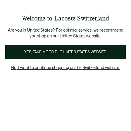
Informationsbanner
Werden Sie Lacoste Member!
Kostenlose Retoure
Sale bis zu 50%
Welcome to Lacoste Switzerland
See
0
0
my
DE
shopping
bag
Are you in United States? For optimal service, we recommend
you shop on our United States website.
Damenschuhe grün
Sneakers
Performance
Flip
YES, TAKE ME TO THE UNITED STATES WEBSITE.
No, I want to continue shopping on the Switzerland website.
Damenschuhe grün