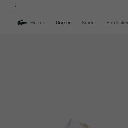
Informationsbanner
Herren
Damen
Kinder
Entdecke
Produktbildergalerie
Neu
Sale
Bekleidung
S