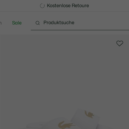
Kostenlose Standard Lieferung ab CHF 109
Werden Sie Lacoste Member!
Kostenlose Retoure
n
Sale
chuhe
Lederwaren & Kleine Lederwaren
Accessoi