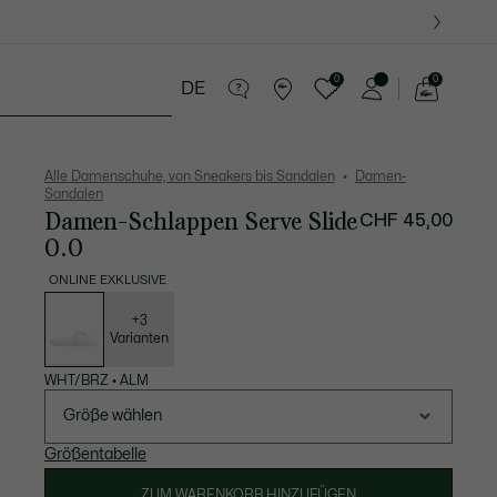
0
0
DE
See
my
res
Sport
Krokodil-Geschenke
shopping
bag
Alle Damenschuhe, von Sneakers bis Sandalen
Damen-
Sandalen
Damen-Schlappen Serve Slide
CHF 45,00
0.0
ONLINE EXKLUSIVE
Liste
der
Varianten
+3
Varianten
WHT/BRZ
•
ALM
Größe wählen
Größentabelle
ZUM WARENKORB HINZUFÜGEN