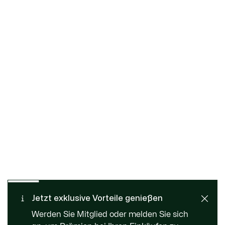
Kostenloser Rückversand
Sichere Bezahlung
Jetzt exklusive Vorteile genießen
Standard Lieferung ab 109
Kundenservice
Werden Sie Mitglied oder melden Sie sich
CHF