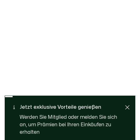
Kostenloser Rückversand
Sichere Bezahlung
Jetzt exklusive Vorteile genießen
Standard Lieferung ab 109
Kundenservice
Werden Sie Mitglied oder melden Sie sich
CHF
an, um Prämien bei Ihren Einkäufen zu
erhalten