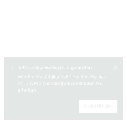
Kostenloser Rückversand
Sichere Bezahlung
Jetzt exklusive Vorteile genießen
Standard Lieferung ab 109
Kundenservice
Werden Sie Mitglied oder melden Sie sich
CHF
an, um Prämien bei Ihren Einkäufen zu
erhalten
Registrieren Sie sich, um Member zu werden
REGISTRIERUNG
und von Anfang an exklusive Vorteile zu
genießen.