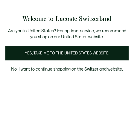
Informationsbanner
Werden Sie Lacoste Member!
Kostenlose Retoure
Sale bis zu 50%
Welcome to Lacoste Switzerland
See
0
0
my
DE
shopping
bag
Are you in United States? For optimal service, we recommend
you shop on our United States website.
Herren
Damen
Kinder
YES, TAKE ME TO THE UNITED STATES WEBSITE.
No, I want to continue shopping on the Switzerland website.
Pullover