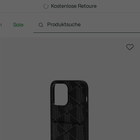
Kostenlose Standard Lieferung ab CHF 109
Werden Sie Lacoste Member!
Kostenlose Retoure
n
Sale
Schuhe
Accessoires
Lederwaren & Kleine 