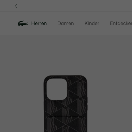
Informationsbanner
Herren
Damen
Kinder
Entdecke
Produktbildergalerie
Neu
Sale
Poloshirts
Bekleidung