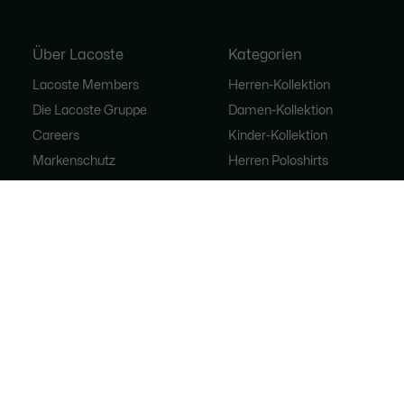
Über Lacoste
Kategorien
Lacoste Members
Herren-Kollektion
Die Lacoste Gruppe
Damen-Kollektion
Careers
Kinder-Kollektion
Markenschutz
Herren Poloshirts
Damen Poloshirts
Schuh-Shop
Lacoste Sport
Trainingsanzüge
Handtaschen für Damen