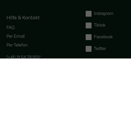
Instagram
Hilfe & Kontakt
Tiktok
FAQ
Per Email
Facebook
Per Telefon
Twitter
(+41) 31 54 78 003
*
So erreichen Sie das Lacoste-Team :
Der Kundenservice ist von Montags
bis freitags von 9 bis 19 Uhr und
samstags von 9 bis 16 Uhr
*
Anruf zum Ortstarif, je nach Anbieter.