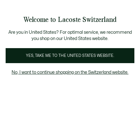
Informationsbanner
Werden Sie Lacoste Member!
Kostenlose Retoure
Sale bis zu 50%
Welcome to Lacoste Switzerland
See
0
0
my
DE
shopping
bag
Are you in United States? For optimal service, we recommend
you shop on our United States website.
Herren Sweatshirts Grau
Rundhalsausschnitt
Kapu
YES, TAKE ME TO THE UNITED STATES WEBSITE.
No, I want to continue shopping on the Switzerland website.
Herren Sweatshirts Grau