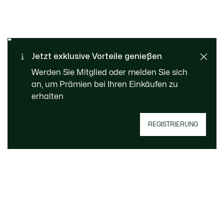
Kostenloser Rückversand
Sichere Bezahlung
Jetzt exklusive Vorteile genießen
Standard Lieferung ab 109
Kundenservice
Werden Sie Mitglied oder melden Sie sich
CHF
an, um Prämien bei Ihren Einkäufen zu
erhalten
Registrieren Sie sich, um Member zu werden
REGISTRIERUNG
und von Anfang an exklusive Vorteile zu
genießen.
E-Mail Adresse
WERDEN SIE MEMBER