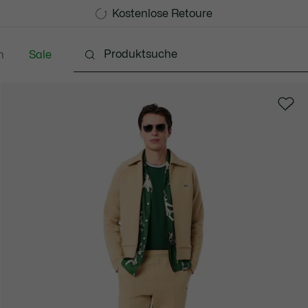
Kostenlose Standard Lieferung ab CHF 109
Werden Sie Lacoste Member!
Kostenlose Retoure
n
Sale
Schuhe
Accessoires
Lederwaren & Kleine 