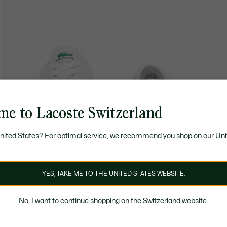
me to Lacoste Switzerland
United States? For optimal service, we recommend you shop on our Uni
YES, TAKE ME TO THE UNITED STATES WEBSITE.
No, I want to continue shopping on the Switzerland website.